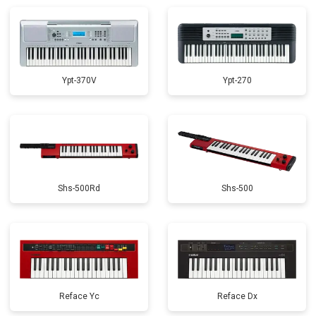
Замена стоковых потенциометров
от 2000 ₽
Заказать
Ypt-370V
Ypt-270
Shs-500Rd
Shs-500
Reface Yc
Reface Dx