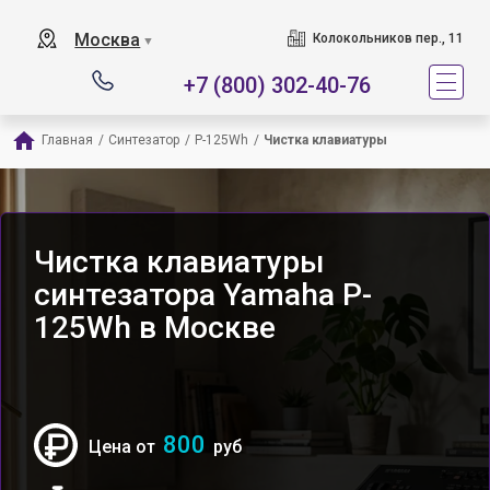
Москва
Колокольников пер., 11
▼
+7 (800) 302-40-76
Главная
/
Синтезатор
/
P-125Wh
/
Чистка клавиатуры
Чистка клавиатуры
синтезатора Yamaha P-
125Wh в Москве
800
Цена от
руб