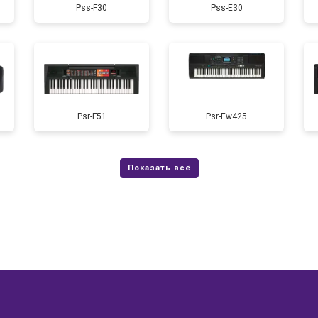
Pss-F30
Pss-E30
от 50 мин
о
лаги
от 60 мин
о
от 40 мин
о
Psr-F51
Psr-Ew425
от 60 мин
о
от 50 мин
о
?