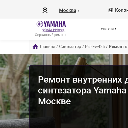
Колок
Москва
▼
УСЛУГИ
Сервисный ремонт
Главная
/
Синтезатор
/
Psr-Ew425
/
Ремонт в
Ремонт внутренних 
синтезатора Yamaha
Москве