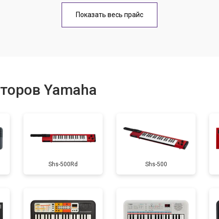
еханизма клавиш
от 60 мин
о
Показать весь прайс
еханизма клавиш
от 40 мин
о
от 60 мин
о
аторов Yamaha
от 40 мин
о
от 60 мин
о
Shs-500Rd
Shs-500
от 40 мин
о
усная
от 50 мин
о