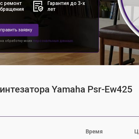
с ремонт
Гарантия до 3-х
обращения
лет
править заявку
 на обработку моих
персональных данных.
синтезатора Yamaha Psr-Ew425
Время
Ц