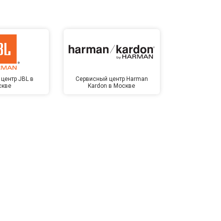
центр JBL в
Сервисный центр Harman
Сервисный ц
скве
Kardon в Москве
Мо