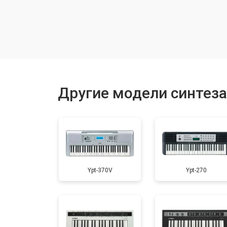
Замена токопроводящих резинок м
Чистка токопроводящих резинок м
Ремонт механизма клавиш
Другие модели синтез
Чистка клавиатуры
Ремонт клавиш
Ypt-370V
Ypt-270
Замена клавиш и уплотнителей
Чистка и профилактика внутрикорп