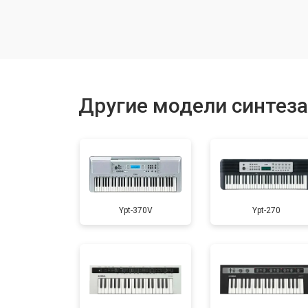
Замена токопроводящих резинок м
Чистка токопроводящих резинок м
Другие модели синтез
Ремонт механизма клавиш
Чистка клавиатуры
Ypt-370V
Ypt-270
Замена клавиш и уплотнителей
Чистка и профилактика внутрикорп