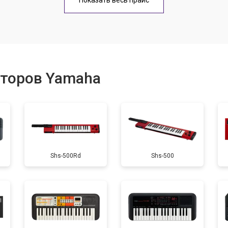
Показать весь прайс
еханизма клавиш
от 60 мин
о
еханизма клавиш
от 40 мин
о
аторов Yamaha
от 60 мин
о
от 40 мин
о
Shs-500Rd
Shs-500
от 40 мин
о
усная
от 50 мин
о