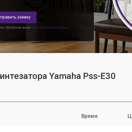
править заявку
 на обработку моих
персональных данных.
синтезатора Yamaha Pss-E30
Время
Ц