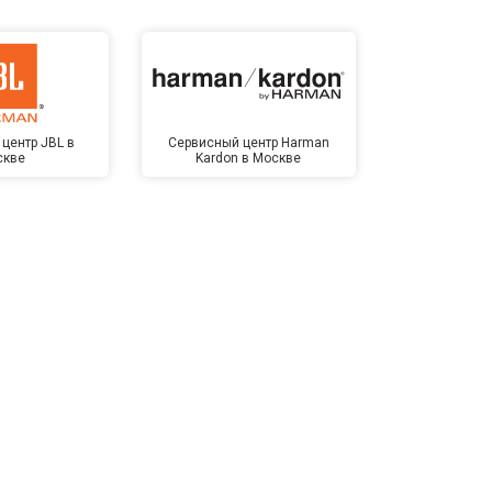
центр JBL в
Сервисный центр Harman
Сервисный ц
скве
Kardon в Москве
Мо