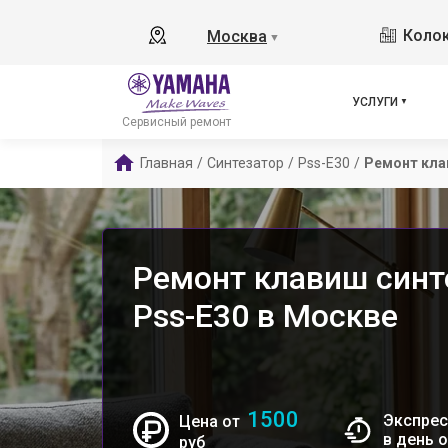
Колок
Москва
▼
УСЛУГИ
Сервисный ремонт
Главная
/
Синтезатор
/
Pss-E30
/
Ремонт кл
Ремонт клавиш синт
Pss-E30 в Москве
1500
Экспрес
Цена от
в день 
руб