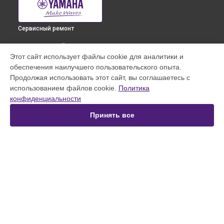
Сервисный ремонт
ВЫБЕРИ СВОЙ ГОРОД
Этот сайт использует файлы cookie для аналитики и
Чистка токопроводящих резинок механизма клавиш
обеспечения наилучшего пользовательского опыта.
синтезатора Pss-F30 Yamaha в
Краснодаре
Продолжая использовать этот сайт, вы соглашаетесь с
Чистка токопроводящих резинок механизма клавиш
использованием файлов cookie.
Политика
синтезатора Pss-F30 Yamaha в
Ростове-на-Дону
конфиденциальности
Чистка токопроводящих резинок механизма клавиш
синтезатора Pss-F30 Yamaha в
Нижнем Новгороде
Принять все
Чистка токопроводящих резинок механизма клавиш
синтезатора Pss-F30 Yamaha в
Новосибирске
Чистка токопроводящих резинок механизма клавиш
синтезатора Pss-F30 Yamaha в
Челябинске
Чистка токопроводящих резинок механизма клавиш
УСТРОЙСТВА
синтезатора Pss-F30 Yamaha в
Екатеринбурге
Чистка токопроводящих резинок механизма клавиш
Цифровое пианино
синтезатора Pss-F30 Yamaha в
Казани
Синтезатор
Чистка токопроводящих резинок механизма клавиш
Микшерный пульт
синтезатора Pss-F30 Yamaha в
Уфе
Усилитель гитарный
Чистка токопроводящих резинок механизма клавиш