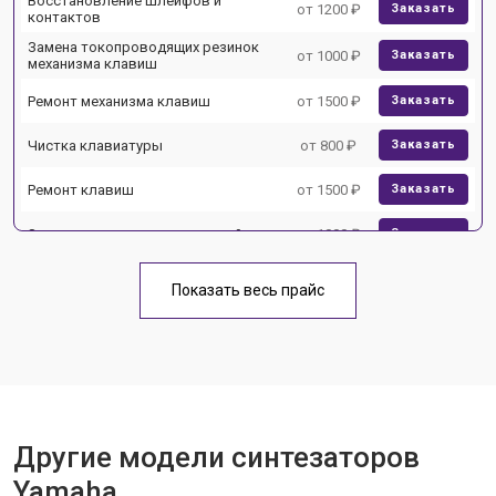
Восстановление шлейфов и
от 1200 ₽
Заказать
контактов
Замена токопроводящих резинок
от 1000 ₽
Заказать
механизма клавиш
Ремонт механизма клавиш
от 1500 ₽
Заказать
Чистка клавиатуры
от 800 ₽
Заказать
Ремонт клавиш
от 1500 ₽
Заказать
Замена клавиш и уплотнителей
от 1000 ₽
Заказать
Чистка и профилактика
от 1200 ₽
Заказать
внутрикорпусная
Показать весь прайс
Ремонт корпусных элементов
от 1800 ₽
Заказать
Восстановление после попадания
от 1500 ₽
Заказать
влаги
Прошивка (Обновление ПО)
от 1000 ₽
Заказать
Другие модели синтезаторов
Замена экрана
от 1500 ₽
Заказать
Yamaha